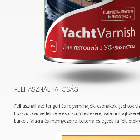
FELHASZNÁLHATÓSÁG
Felhasználható tengeri és folyami hajók, csónakok, jachtok víz
hosszú távú védelmére és díszítő festésére, valamint ajtókeret
burkolt falakra és mennyezetre, bútorra és egyéb fa felületekre