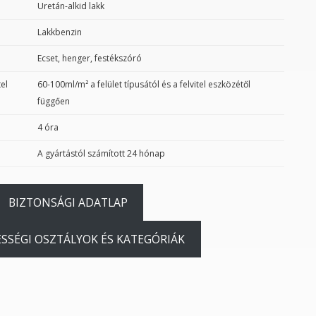
Uretán-alkid lakk
Lakkbenzin
Ecset, henger, festékszóró
el
60-100ml/m² a felület típusától és a felvitel eszközétől
függően
4 óra
A gyártástól számított 24 hónap
BIZTONSÁGI ADATLAP
ESSÉGI OSZTÁLYOK ÉS KATEGÓRIÁK