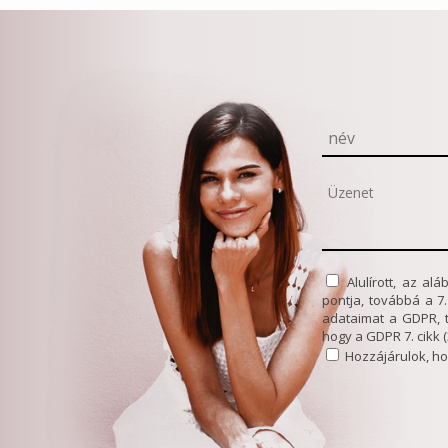
Alulírott, az a
pontja, továbbá a 7
adataimat a GDPR, 
hogy a GDPR 7. cikk
Hozzájárulok, ho