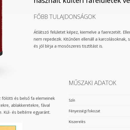
használt kültéri fafelületek v
FŐBB TULAJDONSÁGOK
Átlátszó felületet képez, kiemelve a faerezetét. Ell
nem repedezik. Kitűnően ellenáll a karcolásoknak
és jól bírja a mosószeres tisztítást is.
MŰSZAKI ADATOK
 fölötti és belső fa elemeinek
Szín
ekre, ablakkeretekre, fával
Fényességi fokozat
. Kül- és beltérre egyaránt.
Kiszerelés