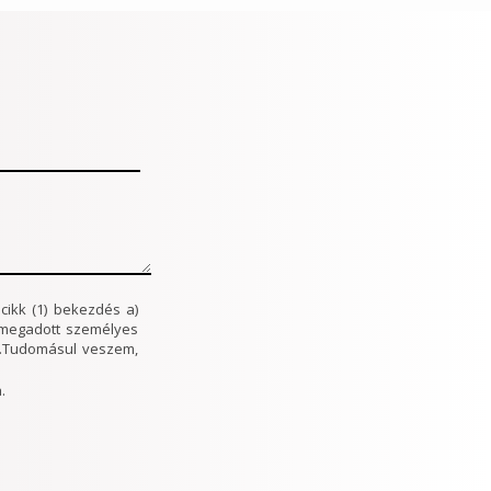
cikk (1) bekezdés a)
t megadott személyes
je.Tudomásul veszem,
.