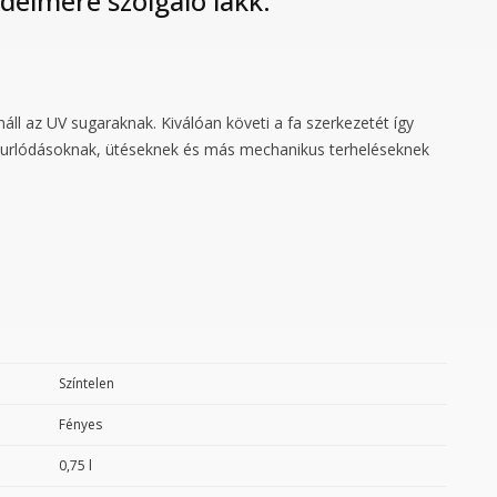
édelmére szolgáló lakk.
enáll az UV sugaraknak. Kiválóan követi a fa szerkezetét így
, surlódásoknak, ütéseknek és más mechanikus terheléseknek
Színtelen
Fényes
0,75 l