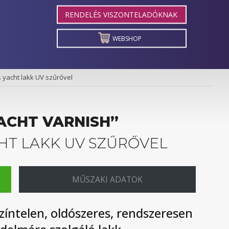
RENDELÉS VISZONTELADÓKNAK
WEBSHOP
yacht lakk UV szűrővel
ACHT VARNISH”
HT LAKK UV SZŰRŐVEL
MŰSZAKI ADATOK
zíntelen, oldószeres, rendszeresen