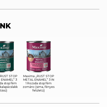
INK
„RUST STOP
Maxima „RUST STOP
ENAMEL” 3
METAL ENAMEL” 3 IN
sda stop fém
1 Rozsda stop fém
kalapácslakk
zománc (sima, fényes
tású)
felületű)