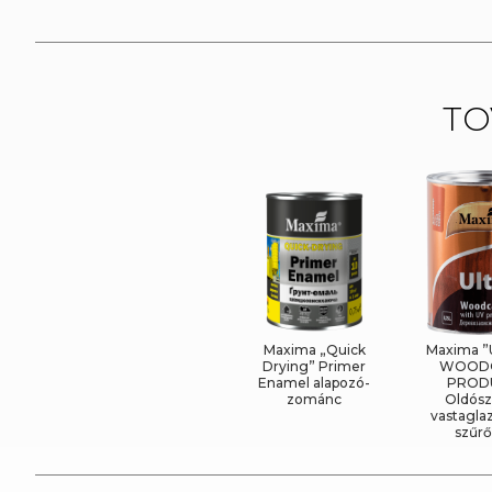
TO
Maxima „Quick
Maxima ”
Drying” Primer
WOOD
Enamel alapozó-
PROD
zománc
Oldósz
vastagla
szűrő