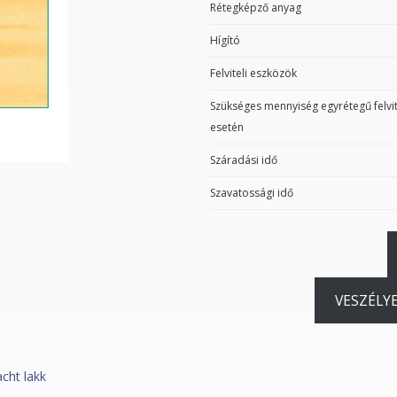
Rétegképző anyag
Hígító
Felviteli eszközök
Szükséges mennyiség egyrétegű felvit
esetén
Száradási idő
Szavatossági idő
VESZÉLY
acht lakk