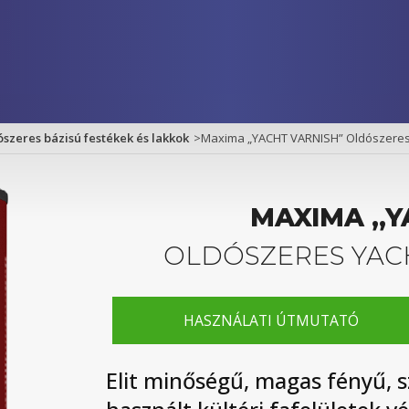
szeres bázisú festékek és lakkok
>
Maxima „YACHT VARNISH” Oldószeres 
MAXIMA „Y
OLDÓSZERES YAC
HASZNÁLATI ÚTMUTATÓ
Elit minőségű, magas fényű, s