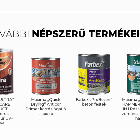
VÁBBI
NÉPSZERŰ TERMÉKE
ULTRA”
Maxima „Quick
Farbex „ProBeton”
Maxima 
CARE
Drying” Anticor
beton festék
HAMMER 
UCT
Primer korróziógátló
IN 1 Roz
eres
alapozó
zománc (
zúr UV-
ha
vel