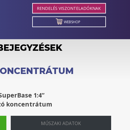
RENDELÉS VISZONTELADÓKNAK
WEBSHOP
BEJEGYZÉSEK
 KONCENTRÁTUM
SuperBase 1:4”
zó koncentrátum
MŰSZAKI ADATOK