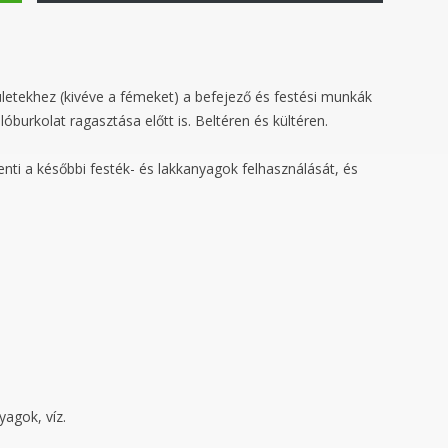
lületekhez (kivéve a fémeket) a befejező és festési munkák
óburkolat ragasztása előtt is. Beltéren és kültéren.
nti a későbbi festék- és lakkanyagok felhasználását, és
yagok, víz.