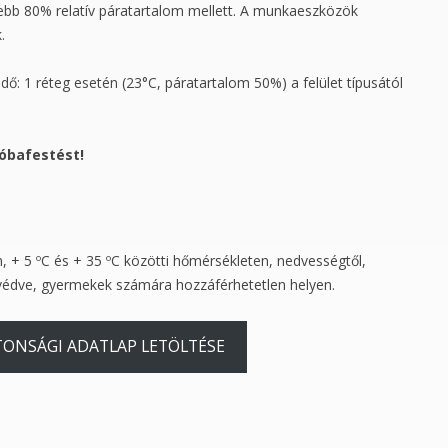
jebb 80% relatív páratartalom mellett. A munkaeszközök
.
dő: 1 réteg esetén (23°C, páratartalom 50%) a felület típusától
óbafestést!
, + 5 ºС és + 35 ºС közötti hőmérsékleten, nedvességtől,
 védve, gyermekek számára hozzáférhetetlen helyen.
TONSÁGI ADATLAP LETÖLTÉSE