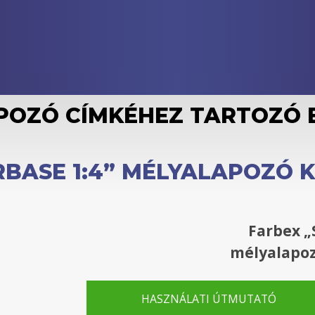
POZÓ
CÍMKÉHEZ TARTOZÓ 
RBASE 1:4” MÉLYALAPOZÓ
Farbex
„
mélyalapo
HASZNÁLATI ÚTMUTATÓ