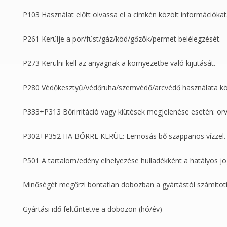
P103 Használat előtt olvassa el a címkén közölt információkat
P261 Kerülje a por/füst/gáz/köd/gőzök/permet belélegzését.
P273 Kerülni kell az anyagnak a környezetbe való kijutását.
P280 Védőkesztyű/védőruha/szemvédő/arcvédő használata kö
P333+P313 Bőrirritáció vagy kiütések megjelenése esetén: orvosi
P302+P352 HA BŐRRE KERÜL: Lemosás bő szappanos vízzel.
P501 A tartalom/edény elhelyezése hulladékként a hatályos jo
Minőségét megőrzi bontatlan dobozban a gyártástól számított
Gyártási idő feltűntetve a dobozon (hó/év)