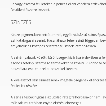
Fa vagy ásványi felületeken a penész elleni védelem érdekében
fertőtlenítőszerrel kezelni.
SZÍNEZÉS
Kézzel pigmentkoncentrátummal, egyéb vizbázisú színezőpasz
színkatalógusai szerint. Használható fehér színű független bev
árnyalatok és közepes telítettségű színek létrehozására.
A színárnyalatok közötti különbségek kizárása érdekében a fel
azonos tételből származó termékeket használni. Különböző t
használata esetén ezeket össze kell keverni.
A kiválasztott szín színezésének megfelelőségének ellenőrzésé
felület kis részén!
A színes festék hígítása az utolsó réteg felhordásakor nem ja
műszaki mutatóiban enyhe eltérés lehetséges.