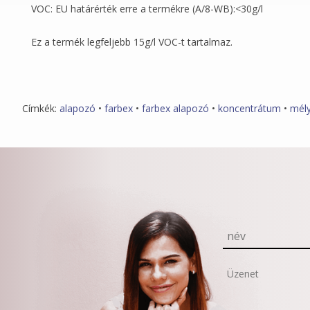
VOC: EU határérték erre a termékre (A/8-WB):<30g/l
Ez a termék legfeljebb 15g/l VOC-t tartalmaz.
Címkék:
alapozó
•
farbex
•
farbex alapozó
•
koncentrátum
•
mél