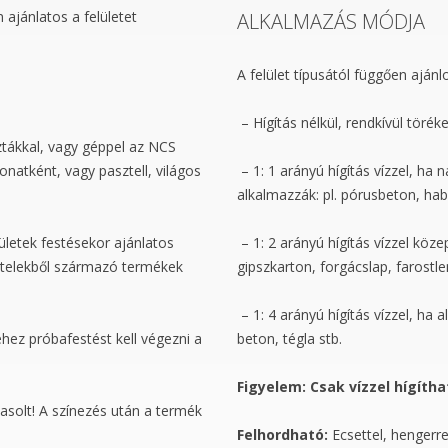
 ajánlatos a felületet
ALKALMAZÁS MÓDJA
A felület típusától függően ajánl
– Hígítás nélkül, rendkívül tör
tákkal, vagy géppel az NCS
onatként, vagy pasztell, világos
– 1: 1 arányú hígítás vízzel, ha
alkalmazzák: pl. pórusbeton, hab
ületek festésekor ajánlatos
– 1: 2 arányú hígítás vízzel köz
ételekből származó termékek
gipszkarton, forgácslap, farostl
– 1: 4 arányú hígítás vízzel, ha 
hez próbafestést kell végezni a
beton, tégla stb.
Figyelem: Csak vízzel hígítha
vasolt! A színezés után a termék
Felhordható:
Ecsettel, hengerre