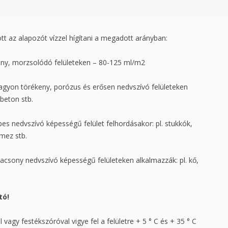
ott az alapozót vízzel hígítani a megadott arányban:
ékeny, morzsolódó felületeken – 80-125 ml/m2
 nagyon törékeny, porózus és erősen nedvszívó felületeken
beton stb.
epes nedvszívó képességű felület felhordásakor: pl. stukkók,
emez stb.
alacsony nedvszívó képességű felületeken alkalmazzák: pl. kő,
tó!
l vagy festékszóróval vigye fel a felületre + 5 ° C és + 35 ° C