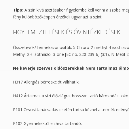
Tipp:
A szín kiválasztásakor figyelembe kell venni a szoba meg
fény különbözőképpen érzékeli ugyanazt a színt.
FIGYELMEZTETÉSEK ÉS ÓVINTÉZKEDÉSEK
Összetevők/Termékazonosítók: 5-Chloro-2-methyl-4-isothiazoli
Methyl-2H-isothiazol-3-one [EC no. 220-239-6] (3:1), N-Metil-2-
Ne keverje szerves oldószerekkel! Nem tartalmaz ólmot
H317 Allergiás bőrreakciót válthat ki.
H412 Ártalmas a vízi élővilágra, hosszan tartó károsodást oko
P101 Orvosi tanácsadás esetén tartsa kéznél a termék edényé
P102 Gyermekektől elzárva tartandó.