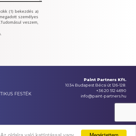
cikk (1) bekezdés a)
t megadott személyes
je.Tudomásul veszem,
.
Paint Partners Kft.
1034 Budapest Bécsi út 126-128.
+36 20 512 4690
TIKUS FESTÉK
info@paint-partners.hu
Megértettem
z oldalra való kattintással vagy