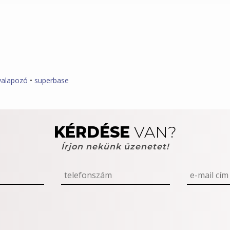
yalapozó
•
superbase
KÉRDÉSE
VAN?
Írjon nekünk üzenetet!