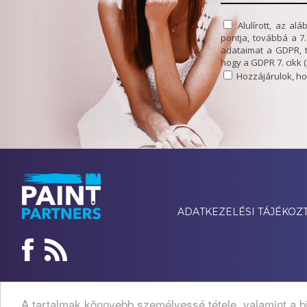
Alulírott, az a
pontja, továbbá a 7
adataimat a GDPR, 
hogy a GDPR 7. cikk
Hozzájárulok, ho
ADATKEZELÉSI TÁJÉKOZ
A tartalmak könnyebb személyessé tétele, valamint a b