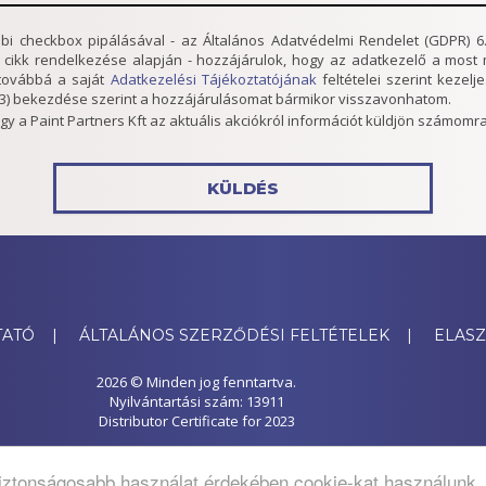
lábbi checkbox pipálásával - az Általános Adatvédelmi Rendelet (GDPR) 6.
. cikk rendelkezése alapján - hozzájárulok, hogy az adatkezelő a mos
továbbá a saját
Adatkezelési Tájékoztatójának
feltételei szerint kezel
 (3) bekezdése szerint a hozzájárulásomat bármikor visszavonhatom.
gy a Paint Partners Kft az aktuális akciókról információt küldjön számomra
TATÓ
|
ÁLTALÁNOS SZERZŐDÉSI FELTÉTELEK
|
ELASZ
2026 © Minden jog fenntartva.
Nyilvántartási szám: 13911
Distributor Certificate for 2023
Weboldal készítés és keresőoptimalizálás: TrendLine Solutions
iztonságosabb használat érdekében cookie-kat használunk. A