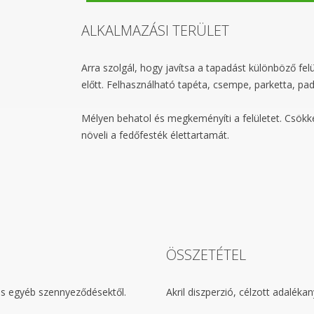
ALKALMAZÁSI TERÜLET
Arra szolgál, hogy javítsa a tapadást különböző fe
előtt. Felhasználható tapéta, csempe, parketta, padl
Mélyen behatol és megkeményíti a felületet. Csökke
növeli a fedőfesték élettartamát.
ÖSSZETÉTEL
l és egyéb szennyeződésektől.
Akril diszperzió, célzott adalékan