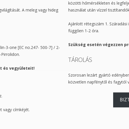
közötti hőmérsékleten és legfel
világítását. A meleg vagy hideg
használat után vízzel tisztítandók
Ajánlott rétegszám 1. Száradási i
függően 1-2 óra.
Szükség esetén végezzen pr
n-3-one [EC no.247- 500-7] / 2-
Pirrolidon.
TÁROLÁS
 és vegyületeit!
Szorosan lezárt gyártó edényben
közvetlen napfénytől és fagytól
z.
BIZ
t vagy címkéjét.